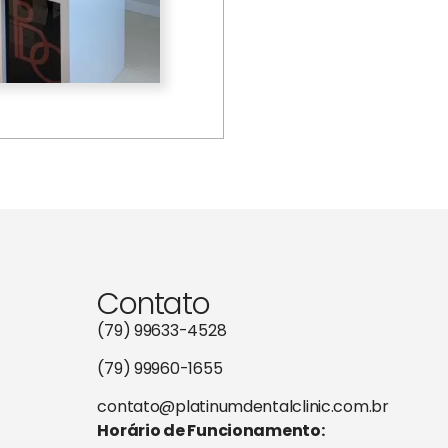
Contato
(79) 99633-4528
(79) 99960-1655
contato@platinumdentalclinic.com.br
Horário de Funcionamento: