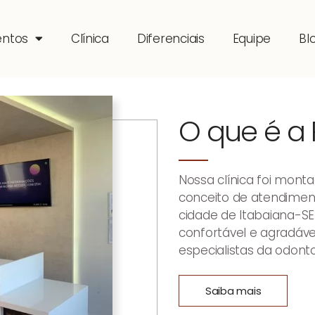
entos
Clínica
Diferenciais
Equipe
Bl
O que é a 
Nossa clínica foi mont
conceito de atendimen
cidade de Itabaiana-SE
confortável e agradáve
especialistas da odonto
Saiba mais